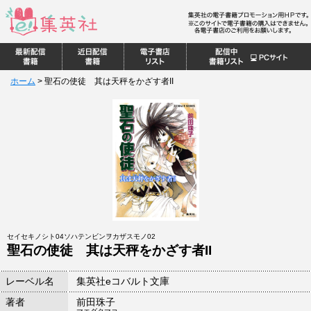
ホーム
>
聖石の使徒 其は天秤をかざす者II
セイセキノシト04ソハテンビンヲカザスモノ02
聖石の使徒 其は天秤をかざす者II
レーベル名
集英社eコバルト文庫
著者
前田珠子