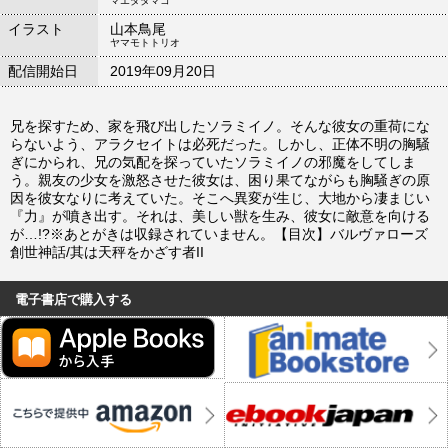
マエダタマコ
イラスト
山本鳥尾
ヤマモトトリオ
配信開始日
2019年09月20日
兄を探すため、家を飛び出したソラミイノ。そんな彼女の重荷にな
らないよう、アラクセイトは必死だった。しかし、正体不明の胸騒
ぎにかられ、兄の気配を探っていたソラミイノの邪魔をしてしま
う。親友の少女を激怒させた彼女は、困り果てながらも胸騒ぎの原
因を彼女なりに考えていた。そこへ異変が生じ、大地から凄まじい
『力』が噴き出す。それは、美しい獣を生み、彼女に敵意を向ける
が…!?※あとがきは収録されていません。【目次】バルヴァローズ
創世神話/其は天秤をかざす者II
電子書店で購入する