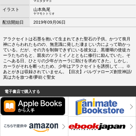
マエダタマコ
イラスト
山本鳥尾
ヤマモトトリオ
配信開始日
2019年09月06日
アラクセイトは石墨を抱いて生まれてきた聖石の子供。かつて喪月
神にさらわれたものの、無意識に発した凄まじい力によって助かっ
ている。だが、その力を制御できずにいる彼女は、黒珊瑚の使徒カ
ーラたちのもと、親友のソラミイノとともに修行に励んでいた。そ
こへある日、ひとりの少年がカーラに助けを求めてきた。しかし、
カーラがそれを断ったため、少年はアラクセイトを誘拐して…。※
あとがきは収録されていません。【目次】バルヴァローズ創世神話/
其は力を放つ者/夢紡ぐ聖女
電子書店で購入する