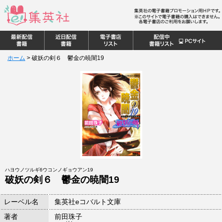
ホーム
>
破妖の剣６ 鬱金の暁闇19
ハヨウノツルギ6ウコンノギョウアン19
破妖の剣６ 鬱金の暁闇19
レーベル名
集英社eコバルト文庫
著者
前田珠子