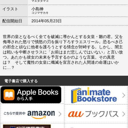
マエダタマコ
イラスト
小島榊
コジマサカキ
配信開始日
2014年05月23日
世界の皇となるべく全てを破滅に導かんとする女皇・雛の君。父を
侮辱された怒りで憤怒の刃を振り下ろすラエスリール。恐るべき己
の邪念と頑なに他者を護ろうとする情念が対峙する。しかし、闇主
は戦いを中断させラスに「お前はまだ悲しんではいない」と言い放
つ。あたかも彼女の未来を予言するかのような言葉。その真意
は？ そして魔性の女皇に殲滅を宣言された人間達の命運はいか
に…？
電子書店で購入する