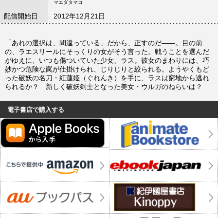
マエダタマコ
配信開始日
2012年12月21日
「あれの選択は、間違っている」だから、正すのだ――。目の前
の、ラエスリールにそっくりの女がそう言った。戦うことを選んだ
がゆえに、いつも傷ついていた少女、ラス。彼女のまわりには、巧
妙かつ危険な罠が仕掛けられ、じりじりと絞られる。ようやくもど
った破妖の名刀・紅蓮姫（ぐれんき）を手に、ラスは窮地から逃れ
られるか？ 新しく破妖剣士となった美女・ウルガのねらいは？
電子書店で購入する