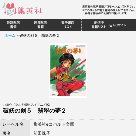
ホーム
>
破妖の剣５ 翡翠の夢２
ハヨウノツルギ05ヒスイノユメ02
破妖の剣５ 翡翠の夢２
レーベル名
集英社eコバルト文庫
著者
前田珠子