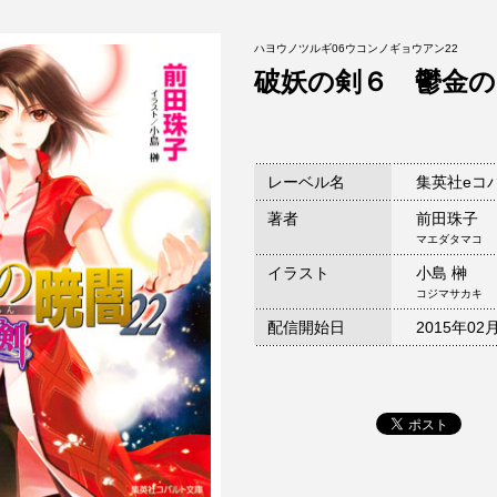
ハヨウノツルギ06ウコンノギョウアン22
破妖の剣６ 鬱金の
レーベル名
集英社eコ
著者
前田珠子
マエダタマコ
イラスト
小島 榊
コジマサカキ
配信開始日
2015年02