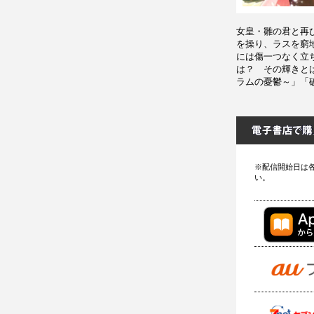
女皇・雛の君と再
を操り、ラスを窮
には傷一つなく立
は？ その輝きと
ラムの憂鬱～」「破妖
※配信開始日は
い。