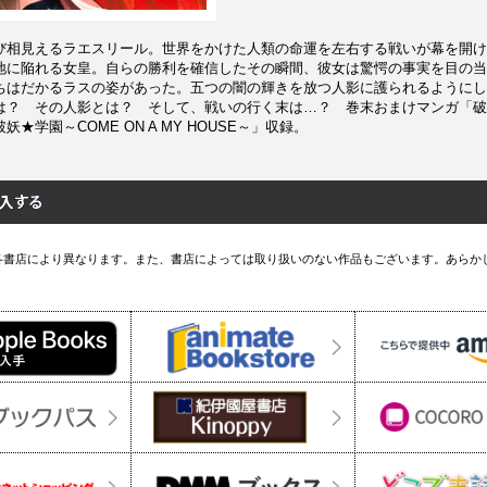
び相見えるラエスリール。世界をかけた人類の命運を左右する戦いが幕を開け
地に陥れる女皇。自らの勝利を確信したその瞬間、彼女は驚愕の事実を目の当
ちはだかるラスの姿があった。五つの闇の輝きを放つ人影に護られるようにし
は？ その人影とは？ そして、戦いの行く末は…？ 巻末おまけマンガ「破
★学園～COME ON A MY HOUSE～」収録。
各書店により異なります。また、書店によっては取り扱いのない作品もございます。あらか