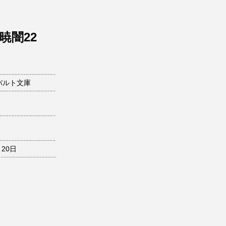
暁闇22
バルト文庫
月20日