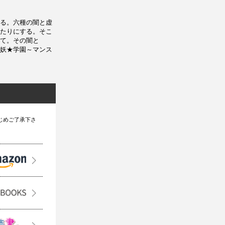
る。六種の闇と虚
たりにする。そこ
て。その闇と
妖★学園～マンス
じめご了承下さ