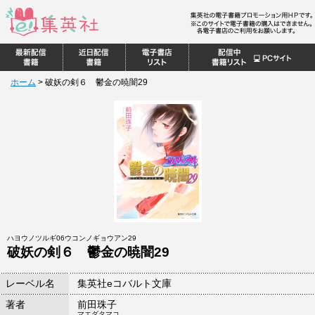
ホーム
>
破妖の剣６ 鬱金の暁闇29
ハヨウノツルギ06ウコンノギョウアン29
破妖の剣６ 鬱金の暁闇29
レーベル名
集英社eコバルト文庫
著者
前田珠子
マエダタマコ