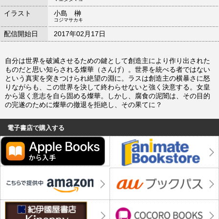
イラスト
小島 榊
コジマサカキ
配信開始日
2017年02月17日
自分は世界を破滅させるための鍵として創造主により作り出された
ものだと思い知らされる燦華（さんげ）。世界を統べる者ではない
という真実を突きつけられ絶望の淵に。ラスは創造主の横暴さに怒
りながらも、この世界を決して終わらせないと強く決意する。女皇
から退く意志を自ら固める燦華。しかし、腐食の泥闇は、その目的
の完遂のために燦華の撤退を拒絶し、その果てに？
電子書店で購入する