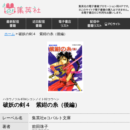
ホーム
>
破妖の剣４ 紫紺の糸（後編）
ハヨウノツルギ04シコンノイト02コウヘン
破妖の剣４ 紫紺の糸（後編）
レーベル名
集英社eコバルト文庫
著者
前田珠子