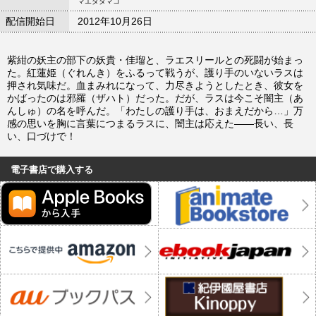
マエダタマコ
配信開始日
2012年10月26日
紫紺の妖主の部下の妖貴・佳瑠と、ラエスリールとの死闘が始まっ
た。紅蓮姫（ぐれんき）をふるって戦うが、護り手のいないラスは
押され気味だ。血まみれになって、力尽きようとしたとき、彼女を
かばったのは邪羅（ザハト）だった。だが、ラスは今こそ闇主（あ
んしゅ）の名を呼んだ。「わたしの護り手は、おまえだから…」万
感の思いを胸に言葉につまるラスに、闇主は応えた――長い、長
い、口づけで！
電子書店で購入する