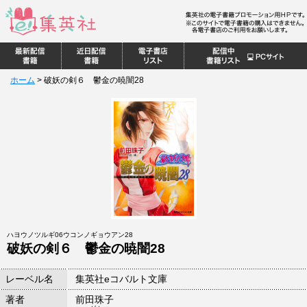
ホーム
>
破妖の剣６ 鬱金の暁闇28
ハヨウノツルギ06ウコンノギョウアン28
破妖の剣６ 鬱金の暁闇28
レーベル名
集英社eコバルト文庫
著者
前田珠子