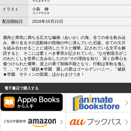
マエダタマコ
イラスト
小島 榊
コジマサカキ
配信開始日
2016年10月21日
腐肉と瘴気に満ちる広大な穢禍（あいか）の海。全ての命を飲み込
み、葬り去るその流動体の怪物の中に潜んでいた石版。全ての欠片
を組み合わせることに成功したラスと燦華。記されている文字を解
読すると、そこには驚くべき事実が記されていた。“なぜ創造主がこ
のわたくしを世界に生み出したのか”その理由を知り、深く自尊心を
傷つけられた燦華。逆上の果て制御不能となり、行動は常軌を逸し
て…。マンガ「破妖★学園 麗しの君はゴールデンハニー」「破妖
★学園 サティンの部屋」ほかおまけつき！
電子書店で購入する