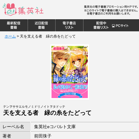
ホーム
>
天を支える者 緑の糸をたどって
テンヲササエルモノミドリノイトヲタドッテ
天を支える者 緑の糸をたどって
レーベル名
集英社eコバルト文庫
著者
前田珠子