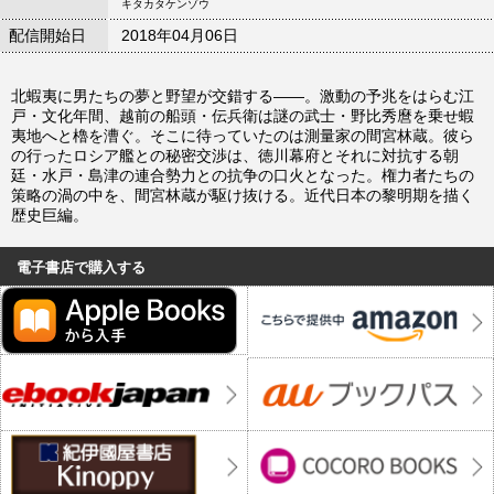
キタカタケンゾウ
配信開始日
2018年04月06日
北蝦夷に男たちの夢と野望が交錯する――。激動の予兆をはらむ江
戸・文化年間、越前の船頭・伝兵衛は謎の武士・野比秀麿を乗せ蝦
夷地へと櫓を漕ぐ。そこに待っていたのは測量家の間宮林蔵。彼ら
の行ったロシア艦との秘密交渉は、徳川幕府とそれに対抗する朝
廷・水戸・島津の連合勢力との抗争の口火となった。権力者たちの
策略の渦の中を、間宮林蔵が駆け抜ける。近代日本の黎明期を描く
歴史巨編。
電子書店で購入する