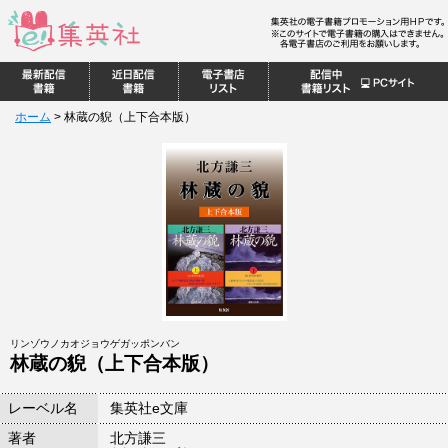
ホーム
>
林蔵の貎（上下合本版）
リンゾウノカオジョウゲガッポンバン
林蔵の貎（上下合本版）
レーベル名
集英社e文庫
著者
北方謙三