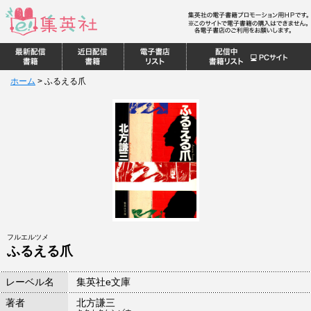
ホーム
>
ふるえる爪
フルエルツメ
ふるえる爪
レーベル名
集英社e文庫
著者
北方謙三