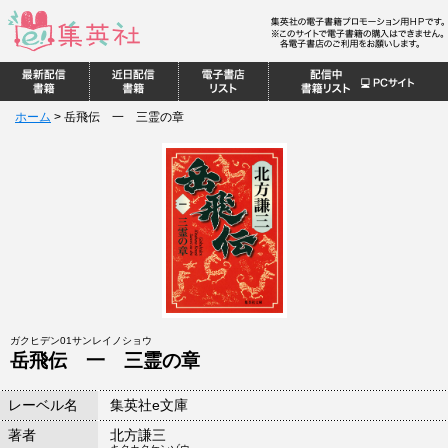
ホーム
>
岳飛伝 一 三霊の章
ガクヒデン01サンレイノショウ
岳飛伝 一 三霊の章
レーベル名
集英社e文庫
著者
北方謙三