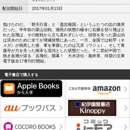
キタカタケンゾウ
配信開始日
2017年01月13日
負けたのだ。「替天行道」と「盡忠報国」というふたつの志の激突
だった。半年前の梁山泊戦。瀕死の状態の楊令に右腕を切り飛ばさ
れた岳飛は、その敗戦から立ち直れずにいた。頭領を失った梁山泊
は洪水のために全てが壊滅状態にあった。一方、金国では粘罕（ネ
メガ）が病死した後、軍を掌握したのは兀朮（ウジュ）。そして青
蓮寺が力を失った南宋も混沌とした状態だった。十二世紀中国で、
熱き血潮が滾る「岳飛伝」開幕！ 大水滸伝・最終章、待望の文庫
電子版全17巻刊行開始。
電子書店で購入する