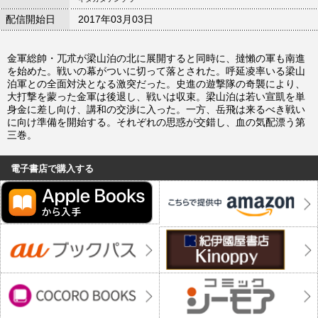
配信開始日
2017年03月03日
金軍総帥・兀朮が梁山泊の北に展開すると同時に、撻懶の軍も南進
を始めた。戦いの幕がついに切って落とされた。呼延凌率いる梁山
泊軍との全面対決となる激突だった。史進の遊撃隊の奇襲により、
大打撃を蒙った金軍は後退し、戦いは収束。梁山泊は若い宣凱を単
身金に差し向け、講和の交渉に入った。一方、岳飛は来るべき戦い
に向け準備を開始する。それぞれの思惑が交錯し、血の気配漂う第
三巻。
電子書店で購入する