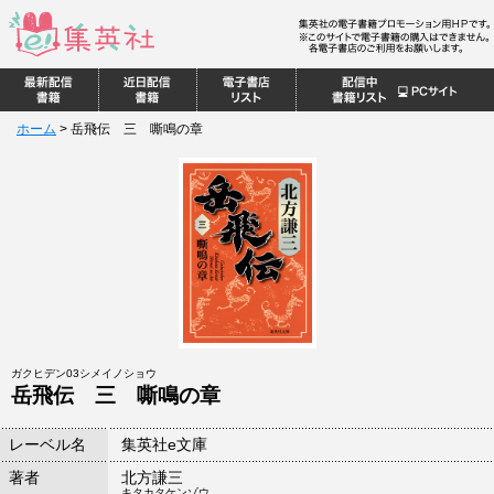
ホーム
>
岳飛伝 三 嘶鳴の章
ガクヒデン03シメイノショウ
岳飛伝 三 嘶鳴の章
レーベル名
集英社e文庫
著者
北方謙三
キタカタケンゾウ