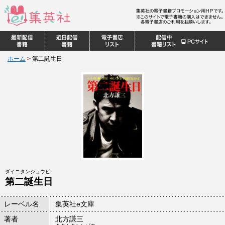
ホーム
>
第二誕生日
ダイニタンジョウビ
第二誕生日
レーベル名
集英社e文庫
著者
北方謙三