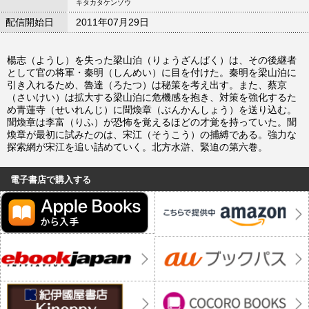
キタカタケンゾウ
配信開始日
2011年07月29日
楊志（ようし）を失った梁山泊（りょうざんぱく）は、その後継者
として官の将軍・秦明（しんめい）に目を付けた。秦明を梁山泊に
引き入れるため、魯達（ろたつ）は秘策を考え出す。また、蔡京
（さいけい）は拡大する梁山泊に危機感を抱き、対策を強化するた
め青蓮寺（せいれんじ）に聞煥章（ぶんかんしょう）を送り込む。
聞煥章は李富（りふ）が恐怖を覚えるほどの才覚を持っていた。聞
煥章が最初に試みたのは、宋江（そうこう）の捕縛である。強力な
探索網が宋江を追い詰めていく。北方水滸、緊迫の第六巻。
電子書店で購入する