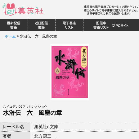
ホーム
>
水滸伝 六 風塵の章
スイコデン06フウジンノショウ
水滸伝 六 風塵の章
レーベル名
集英社e文庫
著者
北方謙三