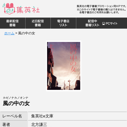
ホーム
>
風の中の女
カゼノナカノオンナ
風の中の女
レーベル名
集英社e文庫
著者
北方謙三