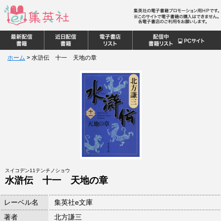
ホーム
>
水滸伝 十一 天地の章
スイコデン11テンチノショウ
水滸伝 十一 天地の章
レーベル名
集英社e文庫
著者
北方謙三