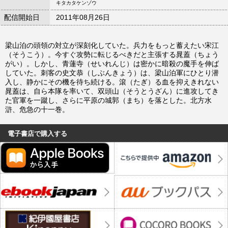
キタカタケンゾウ
配信開始日
2011年08月26日
梁山泊の頭領の対立が深刻化していた。兵力をもっと蓄えたい宋江
（そうこう）。今すぐ攻勢に転じるべきだと主張する晁蓋（ちょう
がい）。しかし、青蓮寺（せいれんじ）は密かに暗殺の魔手を伸ば
していた。刺客の史文恭（しぶんきょう）は、梁山泊軍にひとり潜
入し、静かにその機を待ち続ける。滾（たぎ）る血を抑えきれない
晁蓋は、自ら本隊を率いて、双頭山（そうとうざん）に進攻してき
た官軍を一蹴し、さらに平原の城郭（まち）を落とした。北方水
滸、危急の十一巻。
電子書店で購入する