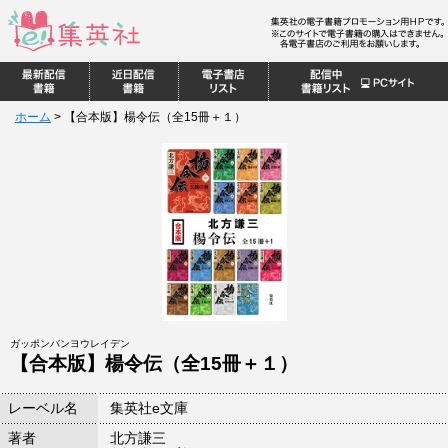
ホーム
>
【合本版】楊令伝（全15冊＋１）
ガッポンバンヨウレイデン
【合本版】楊令伝（全15冊＋１）
レーベル名
集英社e文庫
著者
北方謙三