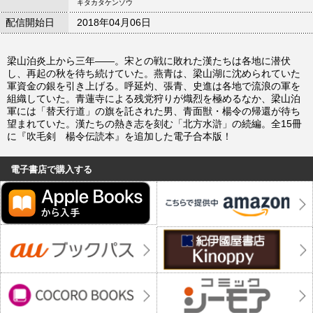
キタカタケンゾウ
配信開始日
2018年04月06日
梁山泊炎上から三年――。宋との戦に敗れた漢たちは各地に潜伏
し、再起の秋を待ち続けていた。燕青は、梁山湖に沈められていた
軍資金の銀を引き上げる。呼延灼、張青、史進は各地で流浪の軍を
組織していた。青蓮寺による残党狩りが熾烈を極めるなか、梁山泊
軍には「替天行道」の旗を託された男、青面獣・楊令の帰還が待ち
望まれていた。漢たちの熱き志を刻む「北方水滸」の続編。全15冊
に『吹毛剣 楊令伝読本』を追加した電子合本版！
電子書店で購入する