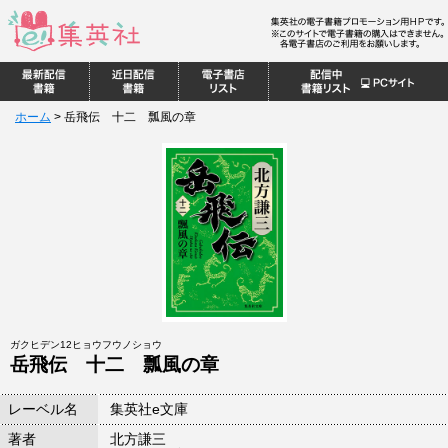
ホーム
>
岳飛伝 十二 瓢風の章
ガクヒデン12ヒョウフウノショウ
岳飛伝 十二 瓢風の章
レーベル名
集英社e文庫
著者
北方謙三