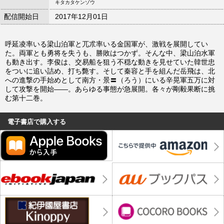
キタカタケンゾウ
配信開始日
2017年12月01日
呼延凌率いる梁山泊軍と兀朮率いる金国軍が、激戦を展開してい
た。両軍とも勇将を失うも、勝敗はつかず。そんな中、梁山泊水軍
も動き出す。李俊は、交易船を狙う不穏な動きを見せていた韓世忠
をついに追い詰め、打ち斃す。そして秦容と手を組んだ岳飛は、北
への進撃の手始めとして南方・景〓（ろう）にいる辛晃軍五万に対
して攻撃を開始――。あらゆる事態が急展開。各々が剛毅果断に挑
む第十二巻。
電子書店で購入する