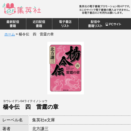
ホーム
>
楊令伝 四 雷霆の章
ヨウレイデン04ライテイノショウ
楊令伝 四 雷霆の章
レーベル名
集英社e文庫
著者
北方謙三