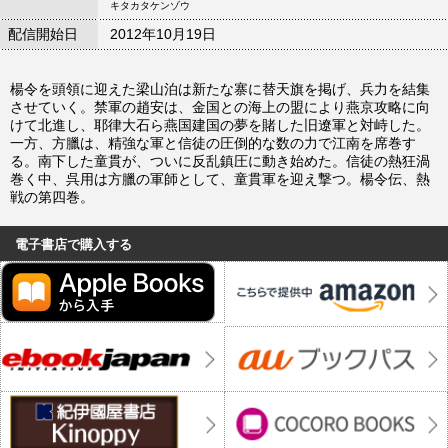
キタカタケンゾウ
配信開始日
2012年10月19日
楊令を頭領に迎えた梁山泊は新たな寨に替天旗を掲げ、兵力を結集
させていく。禁軍の趙安は、金国との海上の盟により燕京攻略に向
けて北進し、耶律大石ら燕国建国の夢を賭した旧遼軍と対峙した。
一方、方臘は、精強な軍と信徒の圧倒的な数の力で江南を席巻す
る。南下した童貫が、ついに反乱鎮圧に動き始めた。信徒の熱狂渦
巻く中、呉用は方臘の軍師として、童貫軍を迎え撃つ。楊令伝、熱
戦の第四巻。
電子書店で購入する