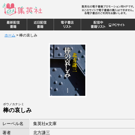
ホーム
>
棒の哀しみ
ボウノカナシミ
棒の哀しみ
レーベル名
集英社e文庫
著者
北方謙三