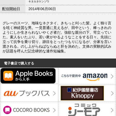
キタカタケンゾウ
配信開始日
2014年06月06日
グレーのスーツ、地味なネクタイ、きちっと刈った髪。よく独り言
を呟く神経質な男。一見普通に見えるが、田中という、棒っきれの
ようにしか生きられないやくざ者だ。強欲な親分の下、苛立ってい
た。素人をいたぶり、若い衆がやるようなことをする日々。先頭に
立って抗争を乗り切り、跡目をとったつもりになるが、分家を言い
渡される。のし上がらねばならぬと肝を決めた。文体の実験的試み
が話題を呼んだ記念碑的な連作短編集。
電子書店で購入する