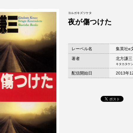
ヨルガキズツケタ
夜が傷つけた
レーベル名
集英社e
著者
北方謙三
キタカタケ
配信開始日
2013年1