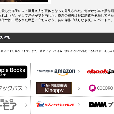
て愛した洋子の夫・藤井久夫が屍体となって発見された。何者かが車で撥ね飛
入れようだ。そして洋子が姿を消した。義弟の和夫は谷に調査を依頼してきた
事件の陰に隠された巨悪に立ち向かう。あの傑作『眠りなき夜』のパート２。
各書店により異なります。また、書店によっては取り扱いのない作品もございます。あらか