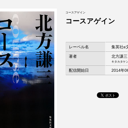
コースアゲイン
コースアゲイン
レーベル名
集英社e
著者
北方謙三
キタカタケ
配信開始日
2014年0