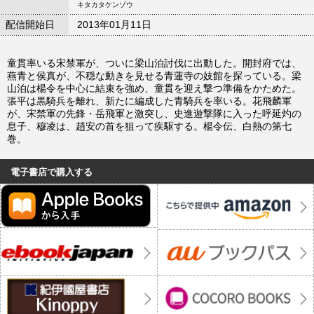
キタカタケンゾウ
配信開始日
2013年01月11日
童貫率いる宋禁軍が、ついに梁山泊討伐に出動した。開封府では、
燕青と侯真が、不穏な動きを見せる青蓮寺の妓館を探っている。梁
山泊は楊令を中心に結束を強め、童貫を迎え撃つ準備をかためた。
張平は黒騎兵を離れ、新たに編成した青騎兵を率いる。花飛麟軍
が、宋禁軍の先鋒・岳飛軍と激突し、史進遊撃隊に入った呼延灼の
息子、穆凌は、趙安の首を狙って疾駆する。楊令伝、白熱の第七
巻。
電子書店で購入する