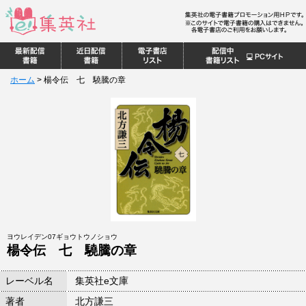
ホーム
>
楊令伝 七 驍騰の章
ヨウレイデン07ギョウトウノショウ
楊令伝 七 驍騰の章
レーベル名
集英社e文庫
著者
北方謙三