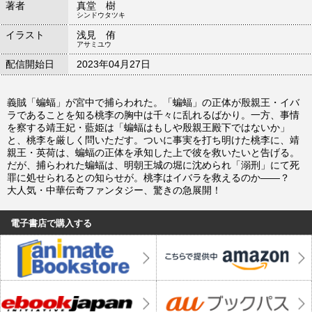
著者
真堂 樹
シンドウタツキ
イラスト
浅見 侑
アサミユウ
配信開始日
2023年04月27日
義賊「蝙蝠」が宮中で捕らわれた。「蝙蝠」の正体が殷親王・イバ
ラであることを知る桃李の胸中は千々に乱れるばかり。一方、事情
を察する靖王妃・藍姫は「蝙蝠はもしや殷親王殿下ではないか」
と、桃李を厳しく問いただす。ついに事実を打ち明けた桃李に、靖
親王・英荷は、蝙蝠の正体を承知した上で彼を救いたいと告げる。
だが、捕らわれた蝙蝠は、明朝王城の堀に沈められ「溺刑」にて死
罪に処せられるとの知らせが。桃李はイバラを救えるのか――？
大人気・中華伝奇ファンタジー、驚きの急展開！
電子書店で購入する