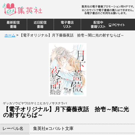
ホーム
>
【電子オリジナル】月下薔薇夜話 拾壱～闇に光の射すならば～
ゲッカソウビヤワ11ヤミニヒカリノサスナラバ
【電子オリジナル】月下薔薇夜話 拾壱～闇に光
の射すならば～
レーベル名
集英社eコバルト文庫