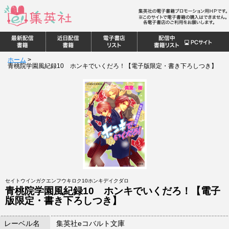
ホーム
>
青桃院学園風紀録10 ホンキでいくだろ！【電子版限定・書き下ろしつき】
セイトウインガクエンフウキロク10ホンキデイクダロ
青桃院学園風紀録10 ホンキでいくだろ！【電子
版限定・書き下ろしつき】
レーベル名
集英社eコバルト文庫