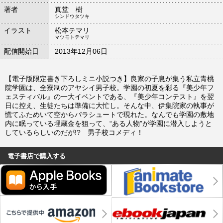
著者
真堂 樹
シンドウタツキ
イラスト
松本テマリ
マツモトテマリ
配信開始日
2013年12月06日
【電子版限定書き下ろしミニ小説つき】良家の子息が集う私立青桃
院学園は、全寮制のアヤシイ男子校。学園の初夏を彩る『美少年フ
ェスティバル』の一大イベントである、『美少年コンテスト』を翌
日に控え、生徒たちは準備に大忙し。そんな中、伊集院家の執事が
慌てふためいて空からパラシュートで現れた。なんでも学園の敷地
内に眠っている埋蔵金を狙って、“ある人物”が学園に潜入しようと
しているらしいのだが!? 男子校コメディ！
電子書店で購入する