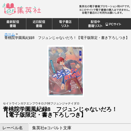
ホーム
>
青桃院学園風紀録8 フジュンじゃないだろ！【電子版限定・書き下ろしつき】
セイトウインガクエンフウキロク08フジュンジャナイダロ
青桃院学園風紀録8 フジュンじゃないだろ！
【電子版限定・書き下ろしつき】
レーベル名
集英社eコバルト文庫