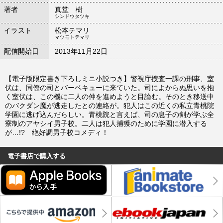
著者
真堂 樹
シンドウタツキ
イラスト
松本テマリ
マツモトテマリ
配信開始日
2013年11月22日
【電子版限定書き下ろしミニ小説つき】警視庁捜査一課の刑事、室
伏は、同僚の司とバーベキューに来ていた。司によからぬ思いを抱
く室伏は、この機に二人の仲を進めようと目論む。そのとき移送中
のバクダン魔が逃走したとの連絡が。犯人はこの近くの私立青桃院
学園に逃げ込んだらしい。青桃院と言えば、司の息子の剣が学ぶ全
寮制のアヤシイ男子校。二人は犯人捕獲のために学園に潜入する
が…!? 絶好調男子校コメディ！
電子書店で購入する