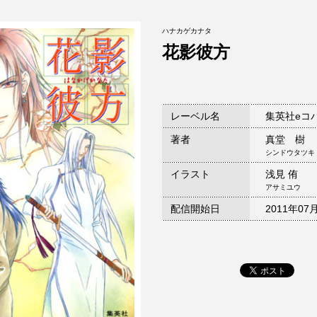
ハナカゲカナタ
花影彼方
レーベル名
集英社eコ
著者
真堂 樹
シンドウタツキ
イラスト
浅見 侑
アサミユウ
配信開始日
2011年07