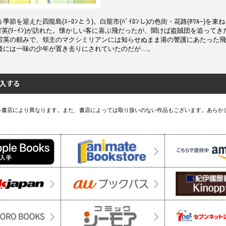
節を迎えた四龍島(ｽｰﾛﾝとう)。白龍市(ﾊﾞｲﾛﾝし)の色街・花路(ﾎﾜﾙｰ)を束ね
)の雷英(ﾘｰｲﾝ)が訪れた。懐かしい客に喜ぶ飛だったが、聞けば盗賊団を追って
雷英の頼みで、領主のマクシミリアンには知らせぬまま港の警護にあたった飛
後には一味の少年が置き去りにされていたのだが…。
各書店により異なります。また、書店によっては取り扱いのない作品もございます。あらか