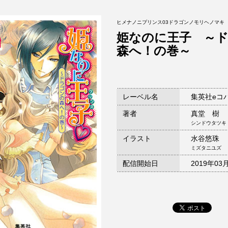
ヒメナノニプリンス03ドラゴンノモリヘノマキ
姫なのに王子 ～
森へ！の巻～
レーベル名
集英社eコ
著者
真堂 樹
シンドウタツキ
イラスト
水谷悠珠
ミズタニユズ
配信開始日
2019年03