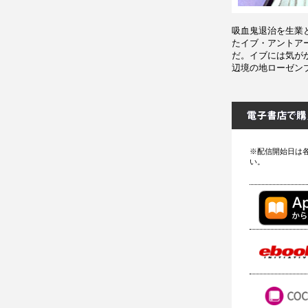
吸血鬼退治を生業
たイブ・アントア
だ。イブには気が
辺境の地ローゼン
※配信開始日は
い。