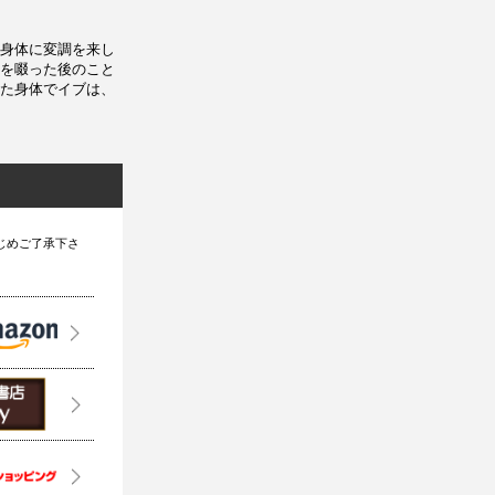
身体に変調を来し
を啜った後のこと
た身体でイブは、
じめご了承下さ