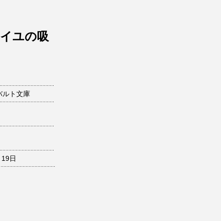
マイユの吸
バルト文庫
月19日