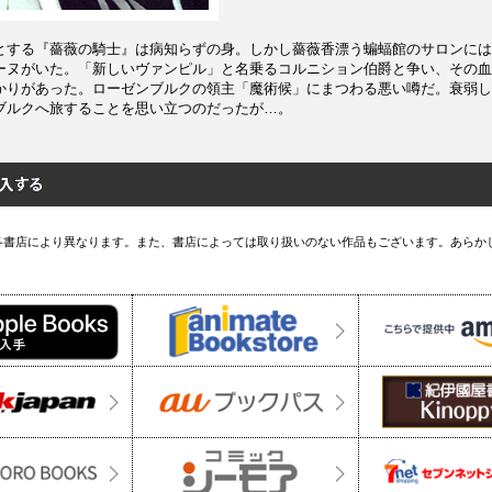
とする『薔薇の騎士』は病知らずの身。しかし薔薇香漂う蝙蝠館のサロンには
ーヌがいた。「新しいヴァンピル」と名乗るコルニション伯爵と争い、その血
かりがあった。ローゼンブルクの領主「魔術候」にまつわる悪い噂だ。衰弱し
ブルクへ旅することを思い立つのだったが…。
各書店により異なります。また、書店によっては取り扱いのない作品もございます。あらか