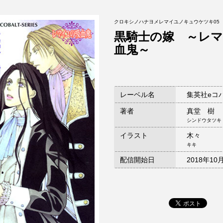
クロキシノハナヨメレマイユノキュウケツキ05
黒騎士の嫁 ～レ
血鬼～
レーベル名
集英社eコ
著者
真堂 樹
シンドウタツキ
イラスト
木々
キキ
配信開始日
2018年10