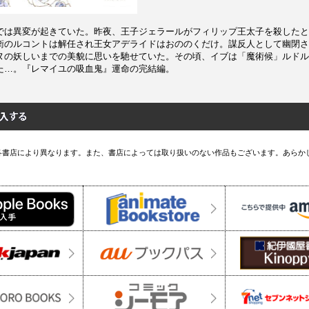
では異変が起きていた。昨夜、王子ジェラールがフィリップ王太子を殺したと
衛のルコントは解任され王女アデライドはおののくだけ。謀反人として幽閉さ
ヌの妖しいまでの美貌に思いを馳せていた。その頃、イブは「魔術候」ルドル
た…。『レマイユの吸血鬼』運命の完結編。
各書店により異なります。また、書店によっては取り扱いのない作品もございます。あらか