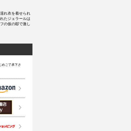
濡れ衣を着せられ
れたジェラールは
フの仮の邸で激し
じめご了承下さ