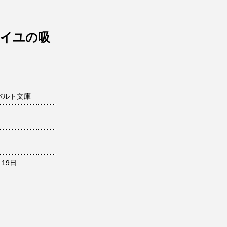
マイユの吸
バルト文庫
月19日