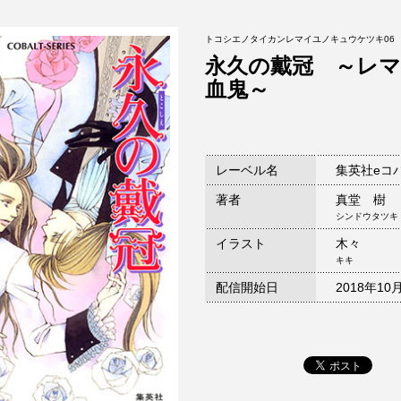
トコシエノタイカンレマイユノキュウケツキ06
永久の戴冠 ～レ
血鬼～
レーベル名
集英社eコ
著者
真堂 樹
シンドウタツキ
イラスト
木々
キキ
配信開始日
2018年10