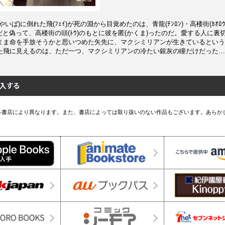
いば)に倒れた飛(ﾌｪｲ)が死の淵から目覚めたのは、青龍(ﾁﾝﾛﾝ)・高楼街(ｶｵﾛｳ
んだと偽って、高楼街の頭(ﾄｳ)のもとに彼を匿(かくま)ったのだ。愛する人に
まま命を手放そうかと思いつめた矢先に、マクシミリアンが生きているという
た飛に見えるのは、ただ一つ、マクシミリアンの冷たい銀灰の瞳だけだった…
各書店により異なります。また、書店によっては取り扱いのない作品もございます。あらか