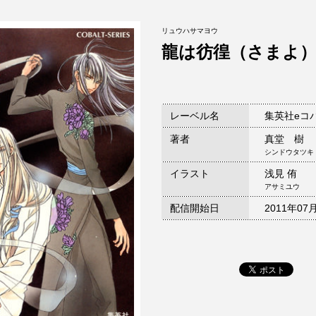
リュウハサマヨウ
龍は彷徨（さまよ
レーベル名
集英社eコ
著者
真堂 樹
シンドウタツキ
イラスト
浅見 侑
アサミユウ
配信開始日
2011年07