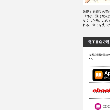
敬愛する師父の刃(や
ｰｲﾝ)が、飛は死
なくした飛。この
れる。全てを失っ
※配信開始日は
い。