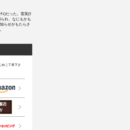
ﾁｴ)だった。雷英(ﾘ
裏切られ、なにもかも
知らせがもたらさ
。
じめご了承下さ