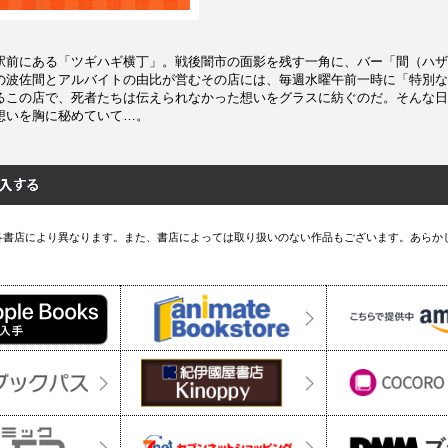
駅前にある「ツギハギ横丁」。戦後闇市の面影を残す一角に、バー「間（ハザ
の波佐間とアルバイトの由比が営むその店には、毎週水曜午前一時に「特別な
るこの店で、死者たちは伝えられなかった想いをグラスに紡ぐのだ。そんな日
想いを胸に秘めていて…。
各書店により異なります。また、書店によっては取り扱いのない作品もございます。あらか