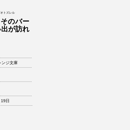
ガオトズレル
～そのバー
い出が訪れ
レンジ文庫
月19日