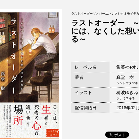
ラストオーダーソノバーニハナクシタオモイデ
ラストオーダー 
には、なくした想
る～
レーベル名
集英社eオ
著者
真堂 樹
シンドウタツキ
イラスト
穂波ゆきね
ホナミユキネ
配信開始日
2016年02