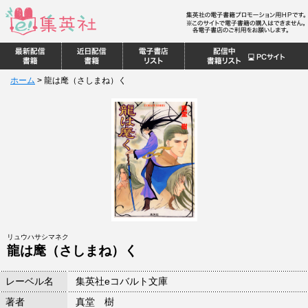
ホーム
>
龍は麾（さしまね）く
リュウハサシマネク
龍は麾（さしまね）く
レーベル名
集英社eコバルト文庫
著者
真堂 樹