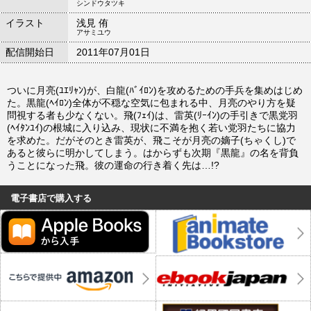
シンドウタツキ
イラスト
浅見 侑
アサミユウ
配信開始日
2011年07月01日
ついに月亮(ﾕｴﾘｬﾝ)が、白龍(ﾊﾞｲﾛﾝ)を攻めるための手兵を集めはじめ
た。黒龍(ﾍｲﾛﾝ)全体が不穏な空気に包まれる中、月亮のやり方を疑
問視する者も少なくない。飛(ﾌｪｲ)は、雷英(ﾘｰｲﾝ)の手引きで黒党羽
(ﾍｲﾀﾝﾕｲ)の根城に入り込み、現状に不満を抱く若い党羽たちに協力
を求めた。だがそのとき雷英が、飛こそが月亮の嫡子(ちゃくし)で
あると彼らに明かしてしまう。はからずも次期『黒龍』の名を背負
うことになった飛。彼の運命の行き着く先は…!?
電子書店で購入する