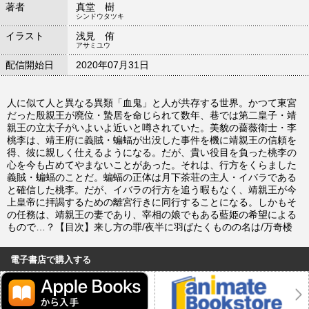
著者
真堂 樹
シンドウタツキ
イラスト
浅見 侑
アサミユウ
配信開始日
2020年07月31日
人に似て人と異なる異類「血鬼」と人が共存する世界。かつて東宮
だった殷親王が廃位・蟄居を命じられて数年、巷では第二皇子・靖
親王の立太子がいよいよ近いと噂されていた。美貌の薔薇衛士・李
桃李は、靖王府に義賊・蝙蝠が出没した事件を機に靖親王の信頼を
得、彼に親しく仕えるようになる。だが、貴い役目を負った桃李の
心を今も占めてやまないことがあった。それは、行方をくらました
義賊・蝙蝠のことだ。蝙蝠の正体は月下茶荘の主人・イバラである
と確信した桃李。だが、イバラの行方を追う暇もなく、靖親王が今
上皇帝に拝謁するための離宮行きに同行することになる。しかもそ
の任務は、靖親王の妻であり、宰相の娘でもある藍姫の希望による
もので…？【目次】来し方の罪/夜半に羽ばたくものの名は/万奇楼
電子書店で購入する