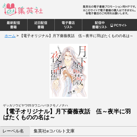
ホーム
>
【電子オリジナル】月下薔薇夜話 伍～夜半に羽ばたくものの名は～
ゲッカソウビヤワ05ヨワニハバタクモノノナハ
【電子オリジナル】月下薔薇夜話 伍～夜半に羽
ばたくものの名は～
レーベル名
集英社eコバルト文庫