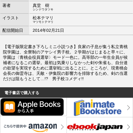
著者
真堂 樹
シンドウタツキ
イラスト
松本テマリ
マツモトテマリ
配信開始日
2014年02月21日
【電子版限定書き下ろしミニ小説つき】良家の子息が集う私立青桃
院学園は、全寮制のアヤシイ男子校。２学期がはじまると早々に、
学園は〈青桃会役員選挙〉モード一色に。高等部の一年生全員が候
補者になるこの選挙。最初は気乗りしなかった剣や朱雀も、自分達
の欲望を実現するために選挙戦に出ることに。ところが、現青桃会
会長の御霊寺は、天敵・伊集院の影響力を排除するため、剣の当選
だけは阻もうとして…!? 男子校コメディ!!
電子書店で購入する