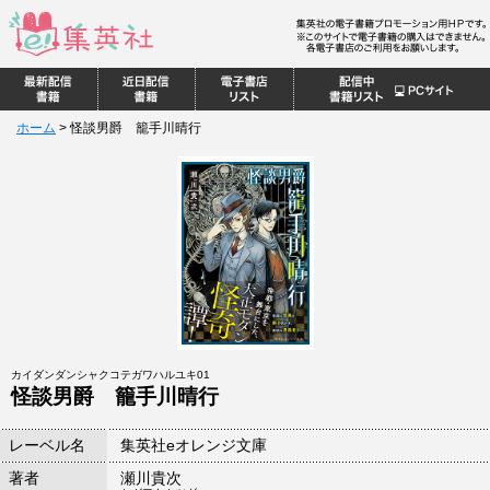
ホーム
>
怪談男爵 籠手川晴行
カイダンダンシャクコテガワハルユキ01
怪談男爵 籠手川晴行
レーベル名
集英社eオレンジ文庫
著者
瀬川貴次