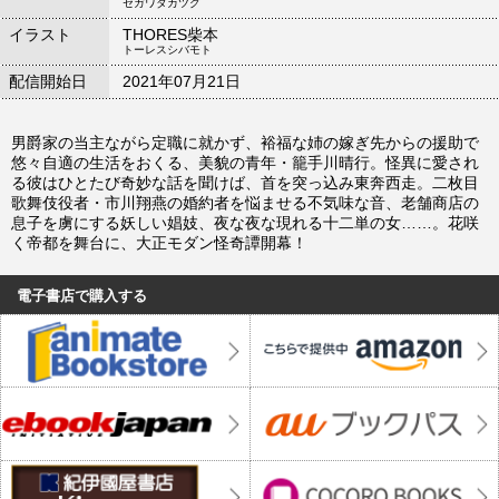
セガワタカツグ
イラスト
THORES柴本
トーレスシバモト
配信開始日
2021年07月21日
男爵家の当主ながら定職に就かず、裕福な姉の嫁ぎ先からの援助で
悠々自適の生活をおくる、美貌の青年・籠手川晴行。怪異に愛され
る彼はひとたび奇妙な話を聞けば、首を突っ込み東奔西走。二枚目
歌舞伎役者・市川翔燕の婚約者を悩ませる不気味な音、老舗商店の
息子を虜にする妖しい娼妓、夜な夜な現れる十二単の女……。花咲
く帝都を舞台に、大正モダン怪奇譚開幕！
電子書店で購入する