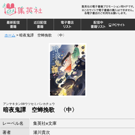
ホーム
>
暗夜鬼譚 空蝉挽歌 〈中〉
アンヤキタン08ウツセミバンカチュウ
暗夜鬼譚 空蝉挽歌 〈中〉
レーベル名
集英社e文庫
著者
瀬川貴次