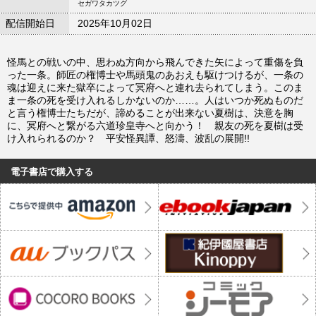
セガワタカツグ
配信開始日
2025年10月02日
怪馬との戦いの中、思わぬ方向から飛んできた矢によって重傷を負
った一条。師匠の権博士や馬頭鬼のあおえも駆けつけるが、一条の
魂は迎えに来た獄卒によって冥府へと連れ去られてしまう。このま
ま一条の死を受け入れるしかないのか……。人はいつか死ぬものだ
と言う権博士たちだが、諦めることが出来ない夏樹は、決意を胸
に、冥府へと繋がる六道珍皇寺へと向かう！ 親友の死を夏樹は受
け入れられるのか？ 平安怪異譚、怒濤、波乱の展開!!
電子書店で購入する