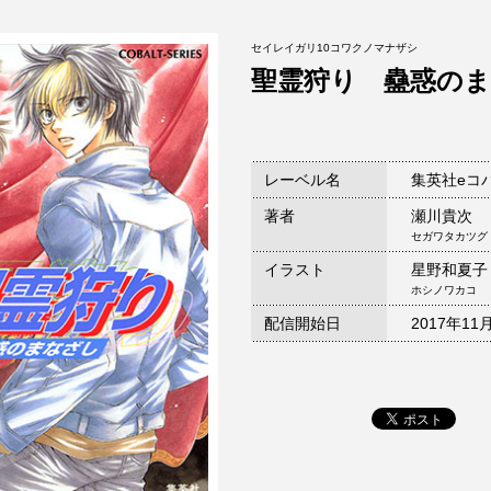
セイレイガリ10コワクノマナザシ
聖霊狩り 蠱惑の
レーベル名
集英社eコ
著者
瀬川貴次
セガワタカツグ
イラスト
星野和夏子
ホシノワカコ
配信開始日
2017年11