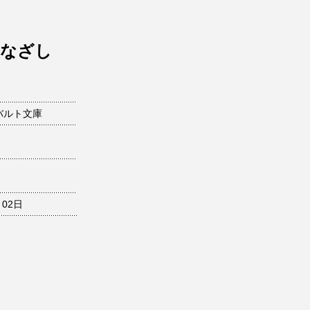
まなざし
バルト文庫
月02日