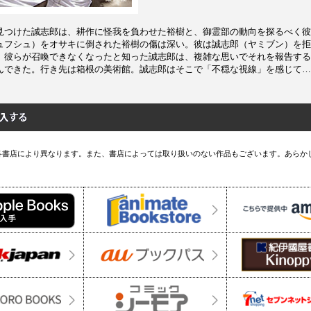
見つけた誠志郎は、耕作に怪我を負わせた裕樹と、御霊部の動向を探るべく彼
ュフシュ）をオサキに倒された裕樹の傷は深い。彼は誠志郎（ヤミブン）を拒
、彼らが召喚できなくなったと知った誠志郎は、複雑な思いでそれを報告する
んできた。行き先は箱根の美術館。誠志郎はそこで「不穏な視線」を感じて…
各書店により異なります。また、書店によっては取り扱いのない作品もございます。あらか