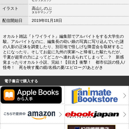
セガワタカツグ
イラスト
高山しのぶ
タカヤマシノブ
配信開始日
2019年01月18日
オカルト雑誌『トワイライト』編集部でアルバイトをする大学生の
駿。アルバイトなのに、編集長の幼い娘の写真に写り込んでいた謎
の人影の正体を調査したり、別荘地で怪しげな降霊会を取材するこ
とになったり。そしてお盆に九州の実家へと帰省した駿たちだが、
千夏が超常の力によってどこかへ連れ去られてしまって…？ 新感
覚まったりオカルト小説、完結！【目次】衝撃！ 都市伝説の怪人/
怪奇！ 死を映す魔の鏡/名残の夏/エピローグ/あとがき
電子書店で購入する