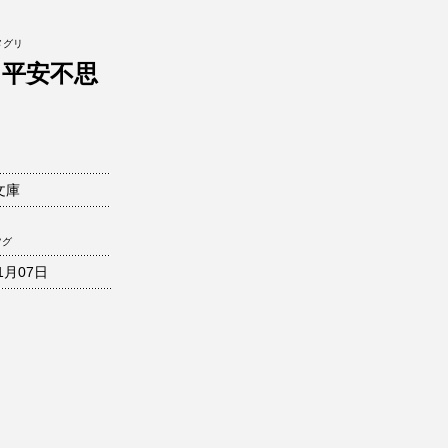
メグリ
 平安不思
文庫
ツグ
1月07日