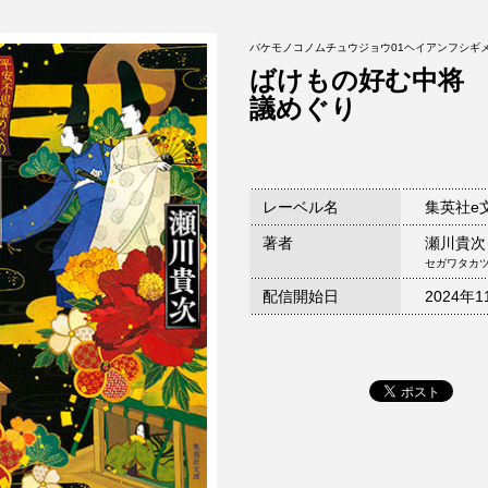
バケモノコノムチュウジョウ01ヘイアンフシギ
ばけもの好む中将
議めぐり
レーベル名
集英社e
著者
瀬川貴次
セガワタカ
配信開始日
2024年1