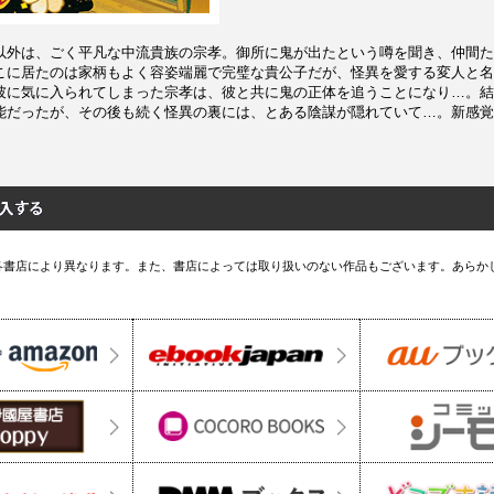
以外は、ごく平凡な中流貴族の宗孝。御所に鬼が出たという噂を聞き、仲間た
こに居たのは家柄もよく容姿端麗で完璧な貴公子だが、怪異を愛する変人と名
彼に気に入られてしまった宗孝は、彼と共に鬼の正体を追うことになり…。結
能だったが、その後も続く怪異の裏には、とある陰謀が隠れていて…。新感覚
各書店により異なります。また、書店によっては取り扱いのない作品もございます。あらか