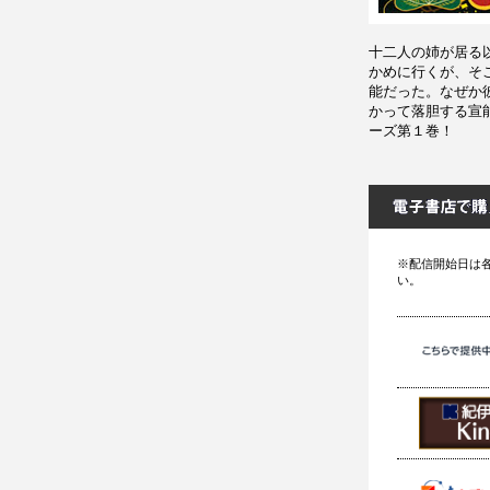
十二人の姉が居る
かめに行くが、そ
能だった。なぜか
かって落胆する宣
ーズ第１巻！
※配信開始日は
い。