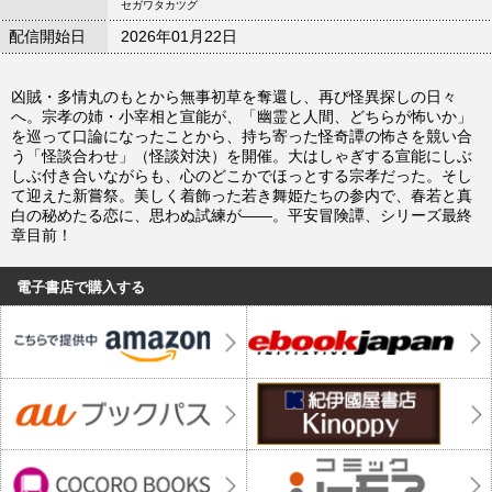
セガワタカツグ
配信開始日
2026年01月22日
凶賊・多情丸のもとから無事初草を奪還し、再び怪異探しの日々
へ。宗孝の姉・小宰相と宣能が、「幽霊と人間、どちらが怖いか」
を巡って口論になったことから、持ち寄った怪奇譚の怖さを競い合
う「怪談合わせ」（怪談対決）を開催。大はしゃぎする宣能にしぶ
しぶ付き合いながらも、心のどこかでほっとする宗孝だった。そし
て迎えた新嘗祭。美しく着飾った若き舞姫たちの参内で、春若と真
白の秘めたる恋に、思わぬ試練が――。平安冒険譚、シリーズ最終
章目前！
電子書店で購入する