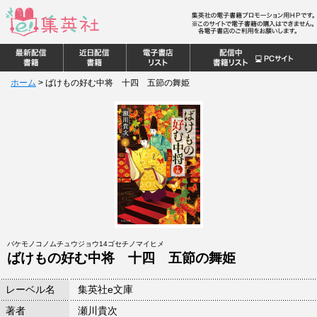
ホーム
>
ばけもの好む中将 十四 五節の舞姫
バケモノコノムチュウジョウ14ゴセチノマイヒメ
ばけもの好む中将 十四 五節の舞姫
レーベル名
集英社e文庫
著者
瀬川貴次