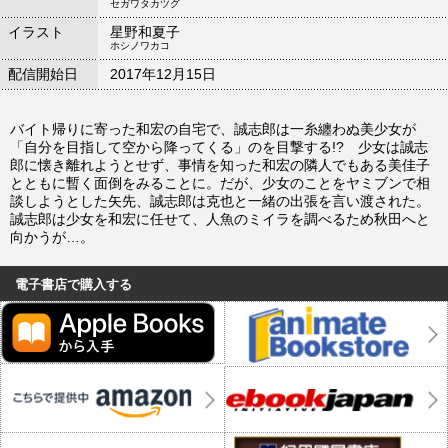
セガワタカツグ
イラスト
星野和夏子
ホシノワカコ
配信開始日
2017年12月15日
バイト帰りに寄った和宏の自宅で、誠志郎は一糸纏わぬ美少女が
「自分を目指して空から降ってくる」のを目撃する!? 少女は誠志
郎に懐き離れようとせず、事情を知った和宏の隣人でもある美佳子
とともに暫く面倒をみることに。だが、少女のことをヤミブンで相
談しようとした矢先、誠志郎は克也と一緒の出張を言い渡された。
誠志郎は少女を和宏に任せて、人魚のミイラを調べるため秋田へと
向かうが…。
電子書店で購入する