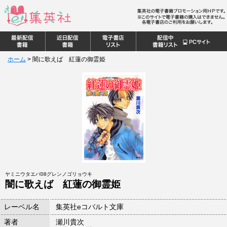
ホーム
>
闇に歌えば 紅蓮の御霊姫
ヤミニウタエバ08グレンノゴリョウキ
闇に歌えば 紅蓮の御霊姫
レーベル名
集英社eコバルト文庫
著者
瀬川貴次