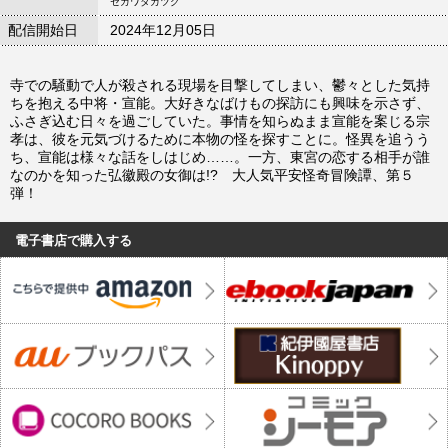
セガワタカツグ
配信開始日
2024年12月05日
寺での騒動で人が殺される現場を目撃してしまい、鬱々とした気持
ちを抱える中将・宣能。大好きなばけもの探訪にも興味を示さず、
ふさぎ込む日々を過ごしていた。事情を知らぬまま宣能を案じる宗
孝は、彼を元気づけるために本物の怪を探すことに。怪異を追うう
ち、宣能は様々な話をしはじめ……。一方、東宮の恋する相手が誰
なのかを知った弘徽殿の女御は!? 大人気平安怪奇冒険譚、第５
弾！
電子書店で購入する