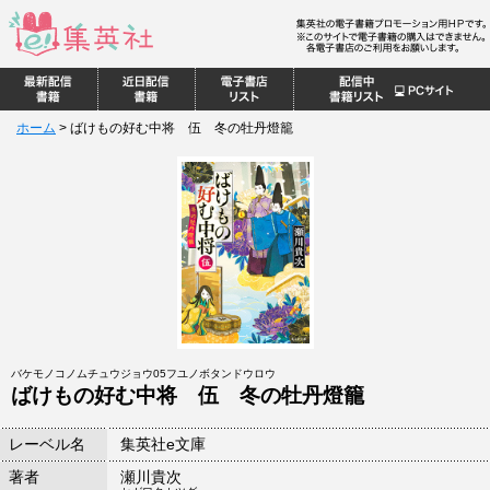
ホーム
>
ばけもの好む中将 伍 冬の牡丹燈籠
バケモノコノムチュウジョウ05フユノボタンドウロウ
ばけもの好む中将 伍 冬の牡丹燈籠
レーベル名
集英社e文庫
著者
瀬川貴次