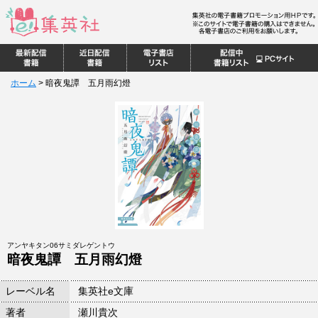
ホーム
>
暗夜鬼譚 五月雨幻燈
アンヤキタン06サミダレゲントウ
暗夜鬼譚 五月雨幻燈
レーベル名
集英社e文庫
著者
瀬川貴次