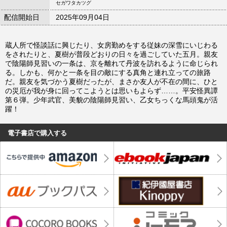
セガワタカツグ
配信開始日
2025年09月04日
蔵人所で怪談話に興じたり、女房勤めをする従妹の深雪にいじわる
をされたりと、夏樹が普段どおりの日々を過ごしていた五月。親友
で陰陽師見習いの一条は、京を離れて丹波を訪れるように命じられ
る。しかも、何かと一条を目の敵にする真角と連れ立っての旅路
だ。親友を気づかう夏樹だったが、まさか友人が不在の間に、ひと
の災厄が我が身に回ってこようとは思いもよらず……。平安怪異譚
第６弾。少年武官、美貌の陰陽師見習い、乙女ちっくな馬頭鬼が活
躍！
電子書店で購入する