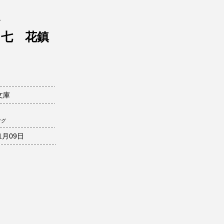
イ
 七 花鎮
文庫
ツグ
1月09日