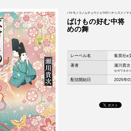
バケモノコノムチュウジョウ07ハナシズメノマ
ばけもの好む中将
めの舞
レーベル名
集英社e
著者
瀬川貴次
セガワタカ
配信開始日
2025年0