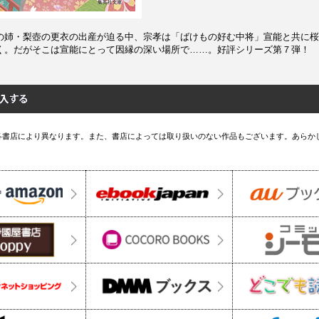
の姉・梨壺の更衣の出産が迫る中、宗孝は「ばけもの好む中将」宣能と共に桜
く。だがそこは宣能にとって因縁の深い場所で……。好評シリーズ第７弾！
各書店により異なります。また、書店によっては取り扱いのない作品もございます。あらか