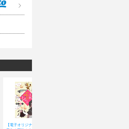
【電子オリジナル】瀬川
紫式部と清少納言 二大
ばけも