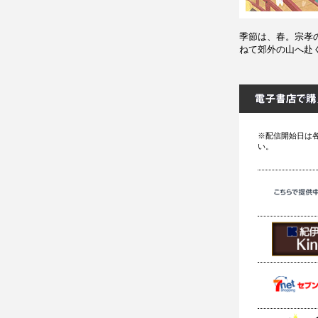
季節は、春。宗孝
ねて郊外の山へ赴
※配信開始日は
い。