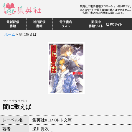
ホーム
>
闇に歌えば
ヤミニウタエバ01
闇に歌えば
レーベル名
集英社eコバルト文庫
著者
瀬川貴次