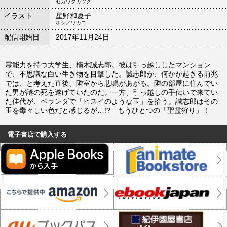
セガワタカツグ
イラスト
星野和夏子
ホシノワカコ
配信開始日
2017年11月24日
霊能力を持つ大学生、楠木誠志郎。彼は引っ越ししたマンション
で、不思議な白い生き物を目撃した。誠志郎が、何かが起きる前兆
では、と考えた直後、隣室から悲鳴があがる。隣の部屋に住んでい
た男が謎の死を遂げていたのだ。一方、引っ越しの手伝いで来てい
た佳代が、ベランダで「ヒスイのような玉」を拾う。誠志郎はその
玉を毒々しい色だと感じるが…!? もうひとつの「聖霊狩り」！
電子書店で購入する