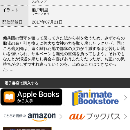
スガシノブ
イラスト
船戸明里
フナトアカリ
配信開始日
2017年07月21日
傭兵団の留守を狙って襲ってきた賊から村を救うため、みずからの
胎児の命と引き換えに強大な女神の力を取り戻したラクリゼ。同じ
ころ傭兵団は、遠く離れた地で部隊の兵力が半減するほど苦しい戦
いを強いられ、サルベーンも瀕死の重傷を負ってしまう。それでも
なんとか帰還を果たし再会を喜びあうふたりだったが、お互いの気
持ちが少しずつすれ違っていくのを、止めることはできなかっ
た…。
電子書店で購入する