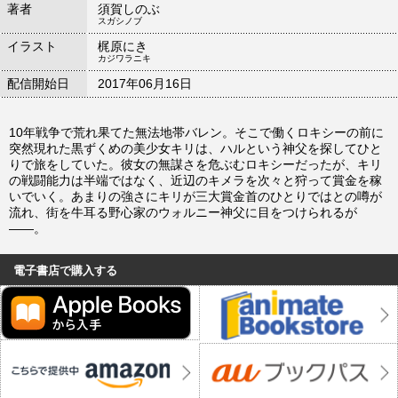
著者
須賀しのぶ
スガシノブ
イラスト
梶原にき
カジワラニキ
配信開始日
2017年06月16日
10年戦争で荒れ果てた無法地帯バレン。そこで働くロキシーの前に
突然現れた黒ずくめの美少女キリは、ハルという神父を探してひと
りで旅をしていた。彼女の無謀さを危ぶむロキシーだったが、キリ
の戦闘能力は半端ではなく、近辺のキメラを次々と狩って賞金を稼
いでいく。あまりの強さにキリが三大賞金首のひとりではとの噂が
流れ、街を牛耳る野心家のウォルニー神父に目をつけられるが
――。
電子書店で購入する