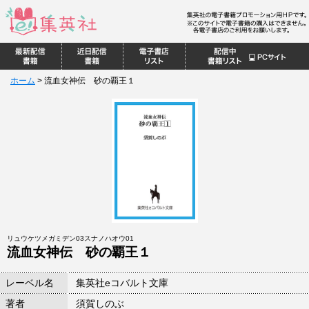
ホーム
>
流血女神伝 砂の覇王１
リュウケツメガミデン03スナノハオウ01
流血女神伝 砂の覇王１
レーベル名
集英社eコバルト文庫
著者
須賀しのぶ